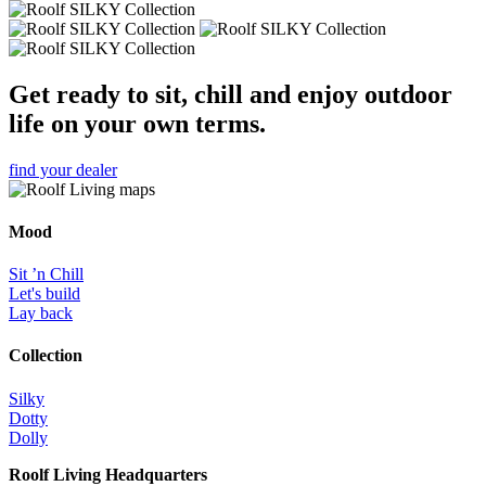
Get ready to sit, chill and enjoy outdoor
life on your own terms.
find your dealer
Mood
Sit ’n Chill
Let's build
Lay back
Collection
Silky
Dotty
Dolly
Roolf Living Headquarters