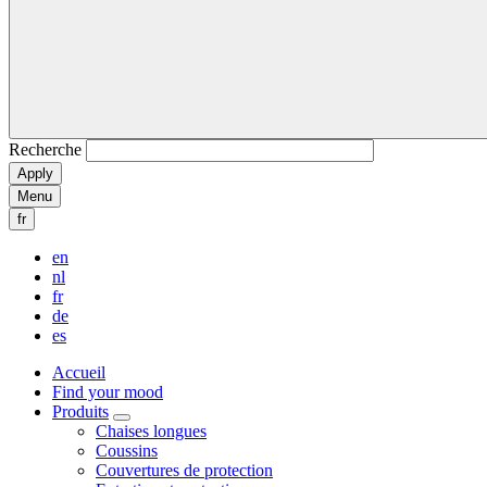
Recherche
Menu
fr
en
nl
fr
de
es
Accueil
Find your mood
Produits
Chaises longues
Coussins
Couvertures de protection