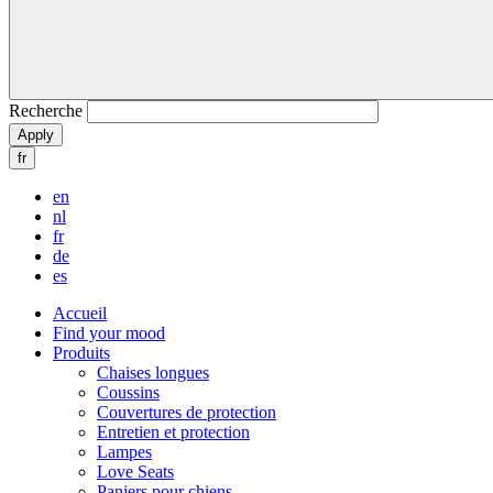
Recherche
fr
en
nl
fr
de
es
Accueil
Find your mood
Produits
Chaises longues
Coussins
Couvertures de protection
Entretien et protection
Lampes
Love Seats
Paniers pour chiens