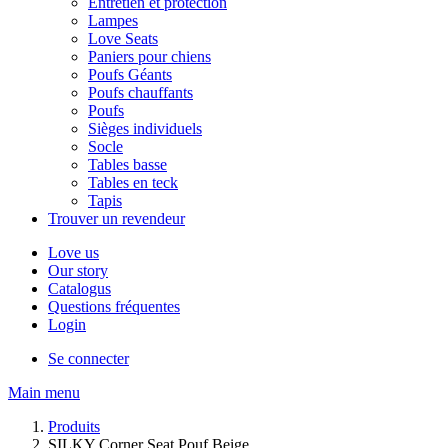
Entretien et protection
Lampes
Love Seats
Paniers pour chiens
Poufs Géants
Poufs chauffants
Poufs
Sièges individuels
Socle
Tables basse
Tables en teck
Tapis
Trouver un revendeur
Love us
Our story
Catalogus
Questions fréquentes
Login
Se connecter
Main menu
Produits
SILKY Corner Seat Pouf Beige